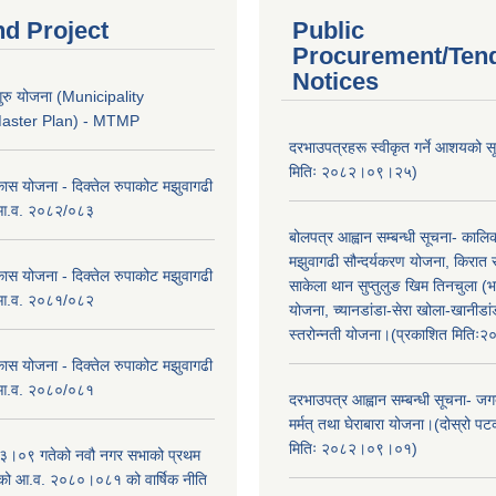
nd Project
Public
Procurement/Ten
Notices
ुरु योजना (Municipality
Master Plan) - MTMP
दरभाउपत्रहरू स्वीकृत गर्ने आशयको 
मितिः २०८२।०९।२५)
कास योजना - दिक्तेल रुपाकोट मझुवागढी
 आ.व. २०८२/०८३
बोलपत्र आह्वान सम्बन्धी सूचना- काल
मझुवागढी सौन्दर्यकरण योजना, किरात 
कास योजना - दिक्तेल रुपाकोट मझुवागढी
साकेला थान सुप्तुलुङ खिम तिनचुला (भ
 आ.व. २०८१/०८२
योजना, च्यानडांडा-सेरा खोला-खानीडा
स्तरोन्नती योजना।(प्रकाशित मिति
कास योजना - दिक्तेल रुपाकोट मझुवागढी
 आ.व. २०८०/०८१
दरभाउपत्र आह्वान सम्बन्धी सूचना- जगद
मर्मत् तथा घेराबारा योजना।(दोस्रो प
मितिः २०८२।०९।०१)
।०९ गतेको नवौ नगर सभाको प्रथम
एको आ.व. २०८०।०८१ को वार्षिक नीति