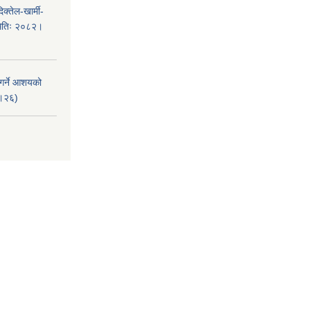
क्तेल-खार्मी-
मितिः २०८२।
 गर्ने आशयको
८।२६)