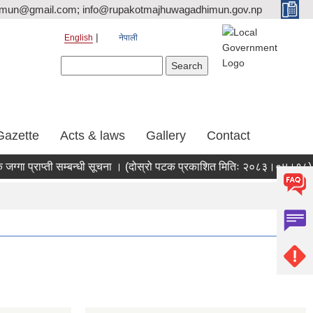
tmun@gmail.com; info@rupakotmajhuwagadhimun.gov.np
English
नेपाली
Search form
Search
Gazette
Acts & laws
Gallery
Contact
गा प्राप्ती सम्बन्धी सूचना । (दोस्रो पटक प्रकाशित मितिः २०८३।०४।१८)