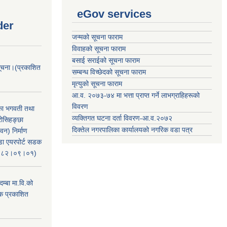
eGov services
der
जन्मको सूचना फाराम
विवाहको सूचना फाराम
बसाई सराईको सूचना फाराम
सूचना।(प्रकाशित
सम्बन्ध विच्छेदको सूचना फाराम
मृत्युको सूचना फाराम
आ.व. २०७३-७४ मा भत्ता प्राप्त गर्ने लाभग्राहिहरूको
विवरण
िका भगवती तथा
व्यक्तिगत घटना दर्ता विवरण-आ.व.२०७२
रोसिहङ्छा
दिक्तेल नगरपालिका कार्यालयको नगरिक वडा पत्र
वन) निर्माण
ंडा एयरपोर्ट सडक
ः२०८२।०९।०१)
म्बा मा.वि.को
टक प्रकाशित