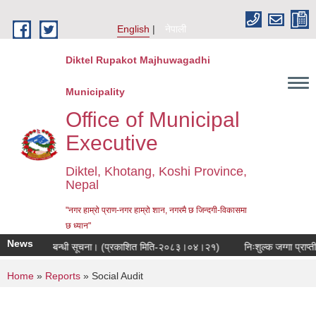
Skip to main content
English
नेपाली
Diktel Rupakot Majhuwagadhi
Municipality
Office of Municipal
Executive
Diktel, Khotang, Koshi Province,
Nepal
"नगर हाम्रो प्राण-नगर हाम्रो शान, नगरमै छ जिन्दगी-विकासमा
छ ध्यान"
News
नुवाई हुने सम्बन्धी सूचना। (प्रकाशित मिति-२०८३।०४।२१)
निःशुल्क जग्गा प्राप्ती
You are here
Home
»
Reports
» Social Audit