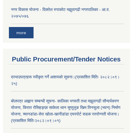
नगर विकास योजना - दिक्तेल रुपाकोट मझुवागढी नगरपालिका - आ.व.
२०७५/०७६
more
Public Procurement/Tender Notices
दरभाउपत्रहरू स्वीकृत गर्ने आशयको सूचना।(प्रकाशित मितिः २०८२।०९।
२५)
बोलपत्र आह्वान सम्बन्धी सूचना- कालिका भगवती तथा मझुवागढी सौन्दर्यकरण
योजना, किरात रोसिहङ्छा साकेला थान सुप्तुलुङ खिम तिनचुला (भवन) निर्माण
योजना, च्यानडांडा-सेरा खोला-खानीडांडा एयरपोर्ट सडक स्तरोन्नती योजना।
(प्रकाशित मितिः२०८२।०९।०१)