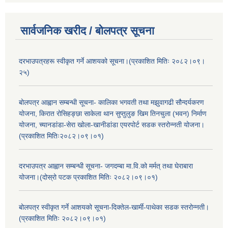
सार्वजनिक खरीद / बोलपत्र सूचना
दरभाउपत्रहरू स्वीकृत गर्ने आशयको सूचना।(प्रकाशित मितिः २०८२।०९।
२५)
बोलपत्र आह्वान सम्बन्धी सूचना- कालिका भगवती तथा मझुवागढी सौन्दर्यकरण
योजना, किरात रोसिहङ्छा साकेला थान सुप्तुलुङ खिम तिनचुला (भवन) निर्माण
योजना, च्यानडांडा-सेरा खोला-खानीडांडा एयरपोर्ट सडक स्तरोन्नती योजना।
(प्रकाशित मितिः२०८२।०९।०१)
दरभाउपत्र आह्वान सम्बन्धी सूचना- जगदम्बा मा.वि.को मर्मत् तथा घेराबारा
योजना।(दोस्रो पटक प्रकाशित मितिः २०८२।०९।०१)
बोलपत्र स्वीकृत गर्ने आशयको सूचना-दिक्तेल-खार्मी-पाथेका सडक स्तरोन्नती।
(प्रकाशित मितिः २०८२।०९।०१)