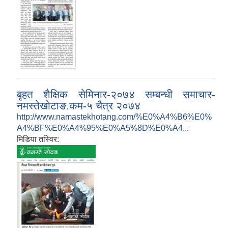
बृहत शैक्षिक सेमिनार-२०७४ सम्बन्धी समाचार-
नमस्तेखोटाङ.कम-५ चैत्र २०७४
http://www.namastekhotang.com/%E0%A4%B6%E0%
A4%BF%E0%A4%95%E0%A5%8D%E0%A4...
मिडिया तस्विर: