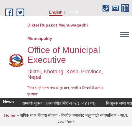
Skip to main content
English
नेपाली
Diktel Rupakot Majhuwagadhi
Municipality
Office of Municipal
Executive
Diktel, Khotang, Koshi Province,
Nepal
"नगर हाम्रो प्राण-नगर हाम्रो शान, नगरमै छ जिन्दगी-विकासमा
छ ध्यान"
News
ुनुवाई हुने सम्बन्धी सूचना। (प्रकाशित मिति-२०८३।०४।२१)
निःशुल्क जग्गा प्राप्
You are here
Home
» वार्षिक नगर विकास योजना - दिक्तेल रुपाकोट मझुवागढी नगरपालिका - आ.व.
२०७८/०७९