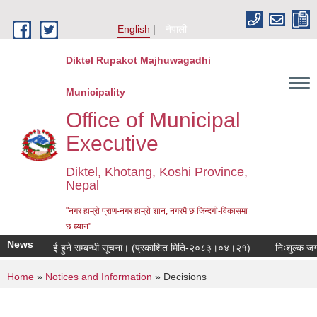
Skip to main content
English
नेपाली
Diktel Rupakot Majhuwagadhi
Municipality
Office of Municipal
Executive
Diktel, Khotang, Koshi Province,
Nepal
"नगर हाम्रो प्राण-नगर हाम्रो शान, नगरमै छ जिन्दगी-विकासमा
छ ध्यान"
News
 सुनुवाई हुने सम्बन्धी सूचना। (प्रकाशित मिति-२०८३।०४।२१)
निःशुल्क जग्गा प्रा
You are here
Home
»
Notices and Information
» Decisions