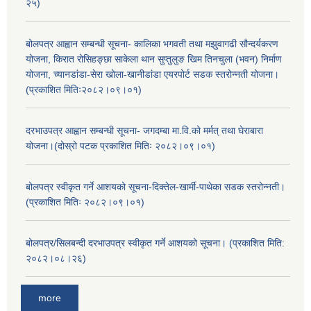
२५)
बोलपत्र आह्वान सम्बन्धी सूचना- कालिका भगवती तथा मझुवागढी सौन्दर्यकरण
योजना, किरात रोसिहङ्छा साकेला थान सुप्तुलुङ खिम तिनचुला (भवन) निर्माण
योजना, च्यानडांडा-सेरा खोला-खानीडांडा एयरपोर्ट सडक स्तरोन्नती योजना।
(प्रकाशित मितिः२०८२।०९।०१)
दरभाउपत्र आह्वान सम्बन्धी सूचना- जगदम्बा मा.वि.को मर्मत् तथा घेराबारा
योजना।(दोस्रो पटक प्रकाशित मितिः २०८२।०९।०१)
बोलपत्र स्वीकृत गर्ने आशयको सूचना-दिक्तेल-खार्मी-पाथेका सडक स्तरोन्नती।
(प्रकाशित मितिः २०८२।०९।०१)
बोलपत्र/सिलबन्दी दरभाउपत्र स्वीकृत गर्ने आशयको सूचना। (प्रकाशित मिति:
२०८२।०८।२६)
more