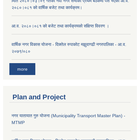
मिति २०८०।०३।०९ गतेको नवौ नगर सभाको प्रथम बैठकमा पेश भएको आ.व.
२०८०।०८१ को वार्षिक बजेट तथा कार्यक्रम।
आ.व. २०८०।०८१ को बजेट तथा कार्यक्रमको संक्षिप्त विवरण ।
वार्षिक नगर विकास योजना - दिक्तेल रुपाकोट मझुवागढी नगरपालिका - आ.व.
२०७९/०८०
more
Plan and Project
नगर यातायात गुरु योजना (Municipality Transport Master Plan) -
MTMP