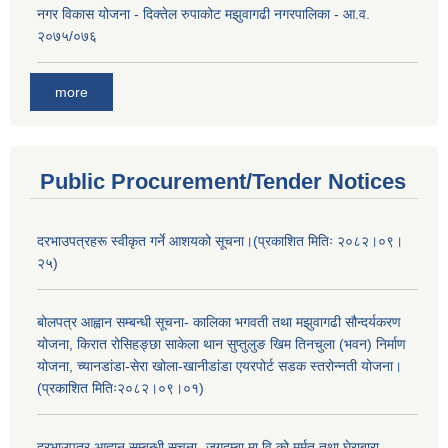
नगर विकास योजना - दिक्तेल रुपाकोट मझुवागढी नगरपालिका - आ.व.
२०७५/०७६
more
Public Procurement/Tender Notices
दरभाउपत्रहरू स्वीकृत गर्ने आशयको सूचना।(प्रकाशित मितिः २०८२।०९।
२५)
बोलपत्र आह्वान सम्बन्धी सूचना- कालिका भगवती तथा मझुवागढी सौन्दर्यकरण
योजना, किरात रोसिहङ्छा साकेला थान सुप्तुलुङ खिम तिनचुला (भवन) निर्माण
योजना, च्यानडांडा-सेरा खोला-खानीडांडा एयरपोर्ट सडक स्तरोन्नती योजना।
(प्रकाशित मितिः२०८२।०९।०१)
दरभाउपत्र आह्वान सम्बन्धी सूचना- जगदम्बा मा.वि.को मर्मत् तथा घेराबारा