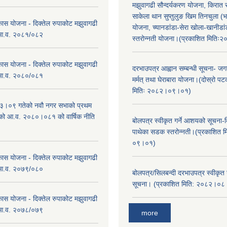
मझुवागढी सौन्दर्यकरण योजना, किरात 
साकेला थान सुप्तुलुङ खिम तिनचुला (भ
कास योजना - दिक्तेल रुपाकोट मझुवागढी
योजना, च्यानडांडा-सेरा खोला-खानीडा
 आ.व. २०८१/०८२
स्तरोन्नती योजना।(प्रकाशित मिति
कास योजना - दिक्तेल रुपाकोट मझुवागढी
दरभाउपत्र आह्वान सम्बन्धी सूचना- जगद
 आ.व. २०८०/०८१
मर्मत् तथा घेराबारा योजना।(दोस्रो प
मितिः २०८२।०९।०१)
।०९ गतेको नवौ नगर सभाको प्रथम
एको आ.व. २०८०।०८१ को वार्षिक नीति
बोलपत्र स्वीकृत गर्ने आशयको सूचना-दि
।
पाथेका सडक स्तरोन्नती।(प्रकाशित 
०९।०१)
कास योजना - दिक्तेल रुपाकोट मझुवागढी
 आ.व. २०७९/०८०
बोलपत्र/सिलबन्दी दरभाउपत्र स्वीकृत
सूचना। (प्रकाशित मिति: २०८२।०
कास योजना - दिक्तेल रुपाकोट मझुवागढी
 आ.व. २०७८/०७९
more