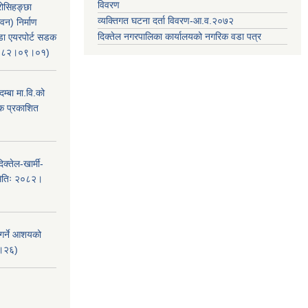
विवरण
रोसिहङ्छा
व्यक्तिगत घटना दर्ता विवरण-आ.व.२०७२
वन) निर्माण
दिक्तेल नगरपालिका कार्यालयको नगरिक वडा पत्र
ंडा एयरपोर्ट सडक
ः२०८२।०९।०१)
म्बा मा.वि.को
टक प्रकाशित
क्तेल-खार्मी-
मितिः २०८२।
 गर्ने आशयको
८।२६)