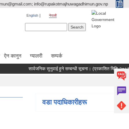
tmun@gmail.com; info@rupakotmajhuwagadhimun.gov.np
English
नेपाली
Search form
Search
ऐन कानुन
ग्यालरी
सम्पर्क
सार्वजनिक सुनुवाई हुने सम्बन्धी सूचना। (प्रकाशित मिति-२०८३।०४
वडा पदाधिकारीहरू