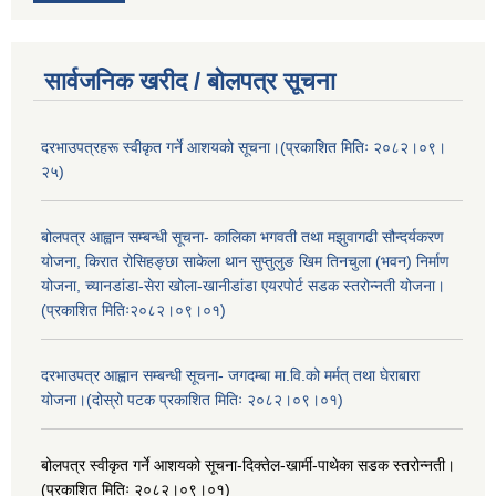
सार्वजनिक खरीद / बोलपत्र सूचना
दरभाउपत्रहरू स्वीकृत गर्ने आशयको सूचना।(प्रकाशित मितिः २०८२।०९।
२५)
बोलपत्र आह्वान सम्बन्धी सूचना- कालिका भगवती तथा मझुवागढी सौन्दर्यकरण
योजना, किरात रोसिहङ्छा साकेला थान सुप्तुलुङ खिम तिनचुला (भवन) निर्माण
योजना, च्यानडांडा-सेरा खोला-खानीडांडा एयरपोर्ट सडक स्तरोन्नती योजना।
(प्रकाशित मितिः२०८२।०९।०१)
दरभाउपत्र आह्वान सम्बन्धी सूचना- जगदम्बा मा.वि.को मर्मत् तथा घेराबारा
योजना।(दोस्रो पटक प्रकाशित मितिः २०८२।०९।०१)
बोलपत्र स्वीकृत गर्ने आशयको सूचना-दिक्तेल-खार्मी-पाथेका सडक स्तरोन्नती।
(प्रकाशित मितिः २०८२।०९।०१)