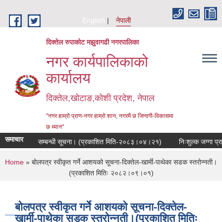
Skip to main content
English
नेपाली
दिक्तेल रुपाकोट मझुवागढी नगरपालिका
नगर कार्यपालिकाको
कार्यालय
दिक्तेल,खोटाङ,कोशी प्रदेश, नेपाल
"नगर हाम्रो प्राण-नगर हाम्रो शान, नगरमै छ जिन्दगी-विकासमा
छ ध्यान"
समाचार
ुनुवाई हुने सम्बन्धी सूचना। (प्रकाशित मिति-२०८३।०४।२१)
निःशुल्क जग्गा प्राप्त
You are here
Home
» बोलपत्र स्वीकृत गर्ने आशयको सूचना-दिक्तेल-खार्मी-पाथेका सडक स्तरोन्नती।
(प्रकाशित मितिः २०८२।०९।०१)
बोलपत्र स्वीकृत गर्ने आशयको सूचना-दिक्तेल-
खार्मी-पाथेका सडक स्तरोन्नती।(प्रकाशित मितिः