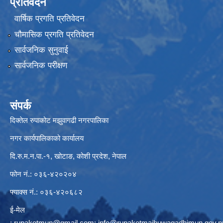
प्रतिवेदन
वार्षिक प्रगति प्रतिवेदन
चौमासिक प्रगति प्रतिवेदन
सार्वजनिक सुनुवाई
सार्वजनिक परीक्षण
संपर्क
दिक्तेल रुपाकोट मझुवागढी नगरपालिका
नगर कार्यपालिकाको कार्यालय
दि.रु.म.न.पा.-१, खोटाङ, कोशी प्रदेश, नेपाल
फोन नं.: ०३६-४२०२०४
फ्याक्स नं.: ०३६-४२०६८२
ई-मेल
:
rupakotmun@gmail.com
;
info@rupakotmajhuwagadhimun.gov.n