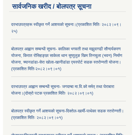
सार्वजनिक खरीद / बोलपत्र सूचना
दरभाउपत्रहरू स्वीकृत गर्ने आशयको सूचना।(प्रकाशित मितिः २०८२।०९।
२५)
बोलपत्र आह्वान सम्बन्धी सूचना- कालिका भगवती तथा मझुवागढी सौन्दर्यकरण
योजना, किरात रोसिहङ्छा साकेला थान सुप्तुलुङ खिम तिनचुला (भवन) निर्माण
योजना, च्यानडांडा-सेरा खोला-खानीडांडा एयरपोर्ट सडक स्तरोन्नती योजना।
(प्रकाशित मितिः२०८२।०९।०१)
दरभाउपत्र आह्वान सम्बन्धी सूचना- जगदम्बा मा.वि.को मर्मत् तथा घेराबारा
योजना।(दोस्रो पटक प्रकाशित मितिः २०८२।०९।०१)
बोलपत्र स्वीकृत गर्ने आशयको सूचना-दिक्तेल-खार्मी-पाथेका सडक स्तरोन्नती।
(प्रकाशित मितिः २०८२।०९।०१)