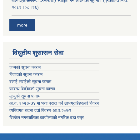
बोलपत्र/सिलबन्दी दरभाउपत्र स्वीकृत गर्ने आशयको सूचना। (प्रकाशित मिति:
२०८२।०८।२६)
more
विधुतीय शुसासन सेवा
जन्मको सूचना फाराम
विवाहको सूचना फाराम
बसाई सराईको सूचना फाराम
सम्बन्ध विच्छेदको सूचना फाराम
मृत्युको सूचना फाराम
आ.व. २०७३-७४ मा भत्ता प्राप्त गर्ने लाभग्राहिहरूको विवरण
व्यक्तिगत घटना दर्ता विवरण-आ.व.२०७२
दिक्तेल नगरपालिका कार्यालयको नगरिक वडा पत्र