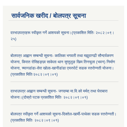
सार्वजनिक खरीद / बोलपत्र सूचना
दरभाउपत्रहरू स्वीकृत गर्ने आशयको सूचना।(प्रकाशित मितिः २०८२।०९।
२५)
बोलपत्र आह्वान सम्बन्धी सूचना- कालिका भगवती तथा मझुवागढी सौन्दर्यकरण
योजना, किरात रोसिहङ्छा साकेला थान सुप्तुलुङ खिम तिनचुला (भवन) निर्माण
योजना, च्यानडांडा-सेरा खोला-खानीडांडा एयरपोर्ट सडक स्तरोन्नती योजना।
(प्रकाशित मितिः२०८२।०९।०१)
दरभाउपत्र आह्वान सम्बन्धी सूचना- जगदम्बा मा.वि.को मर्मत् तथा घेराबारा
योजना।(दोस्रो पटक प्रकाशित मितिः २०८२।०९।०१)
बोलपत्र स्वीकृत गर्ने आशयको सूचना-दिक्तेल-खार्मी-पाथेका सडक स्तरोन्नती।
(प्रकाशित मितिः २०८२।०९।०१)