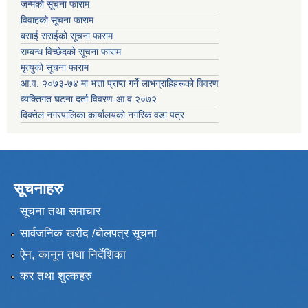
जन्मको सूचना फाराम
विवाहको सूचना फाराम
बसाई सराईको सूचना फाराम
सम्बन्ध विच्छेदको सूचना फाराम
मृत्युको सूचना फाराम
आ.व. २०७३-७४ मा भत्ता प्राप्त गर्ने लाभग्राहिहरूको विवरण
व्यक्तिगत घटना दर्ता विवरण-आ.व.२०७२
दिक्तेल नगरपालिका कार्यालयको नगरिक वडा पत्र
सूचनाहरु
सूचना तथा समाचार
सार्वजनिक खरीद /बोलपत्र सूचना
ऐन, कानून तथा निर्देशिका
कर तथा शुल्कहरु