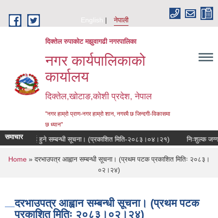
Skip to main content
English
नेपाली
दिक्तेल रुपाकोट मझुवागढी नगरपालिका
नगर कार्यपालिकाको
कार्यालय
दिक्तेल,खोटाङ,कोशी प्रदेश, नेपाल
"नगर हाम्रो प्राण-नगर हाम्रो शान, नगरमै छ जिन्दगी-विकासमा
छ ध्यान"
समाचार
िक सुनुवाई हुने सम्बन्धी सूचना। (प्रकाशित मिति-२०८३।०४।२१)
निःशुल्क जग्गा प्
You are here
Home
» दरभाउपत्र आह्वान सम्बन्धी सूचना। (प्रथम पटक प्रकाशित मितिः २०८३।
०२।२४)
दरभाउपत्र आह्वान सम्बन्धी सूचना। (प्रथम पटक
प्रकाशित मितिः २०८३।०२।२४)