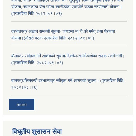
योजना, किरात रोसिहङ्छा साकेला थान सुप्तुलुङ खिम तिनचुला (भवन) निर्माण
योजना, च्यानडांडा-सेरा खोला-खानीडांडा एयरपोर्ट सडक स्तरोन्नती योजना।
(प्रकाशित मितिः२०८२।०९।०१)
दरभाउपत्र आह्वान सम्बन्धी सूचना- जगदम्बा मा.वि.को मर्मत् तथा घेराबारा
योजना।(दोस्रो पटक प्रकाशित मितिः २०८२।०९।०१)
बोलपत्र स्वीकृत गर्ने आशयको सूचना-दिक्तेल-खार्मी-पाथेका सडक स्तरोन्नती।
(प्रकाशित मितिः २०८२।०९।०१)
बोलपत्र/सिलबन्दी दरभाउपत्र स्वीकृत गर्ने आशयको सूचना। (प्रकाशित मिति:
२०८२।०८।२६)
more
विधुतीय शुसासन सेवा