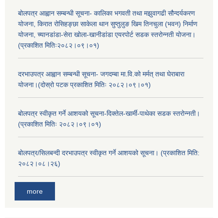
बोलपत्र आह्वान सम्बन्धी सूचना- कालिका भगवती तथा मझुवागढी सौन्दर्यकरण
योजना, किरात रोसिहङ्छा साकेला थान सुप्तुलुङ खिम तिनचुला (भवन) निर्माण
योजना, च्यानडांडा-सेरा खोला-खानीडांडा एयरपोर्ट सडक स्तरोन्नती योजना।
(प्रकाशित मितिः२०८२।०९।०१)
दरभाउपत्र आह्वान सम्बन्धी सूचना- जगदम्बा मा.वि.को मर्मत् तथा घेराबारा
योजना।(दोस्रो पटक प्रकाशित मितिः २०८२।०९।०१)
बोलपत्र स्वीकृत गर्ने आशयको सूचना-दिक्तेल-खार्मी-पाथेका सडक स्तरोन्नती।
(प्रकाशित मितिः २०८२।०९।०१)
बोलपत्र/सिलबन्दी दरभाउपत्र स्वीकृत गर्ने आशयको सूचना। (प्रकाशित मिति:
२०८२।०८।२६)
more