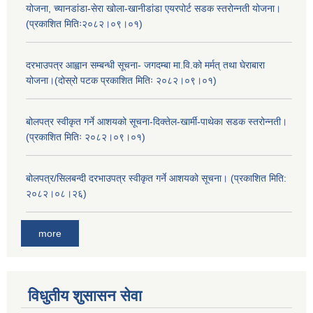
योजना, च्यानडांडा-सेरा खोला-खानीडांडा एयरपोर्ट सडक स्तरोन्नती योजना।
(प्रकाशित मितिः२०८२।०९।०१)
दरभाउपत्र आह्वान सम्बन्धी सूचना- जगदम्बा मा.वि.को मर्मत् तथा घेराबारा
योजना।(दोस्रो पटक प्रकाशित मितिः २०८२।०९।०१)
बोलपत्र स्वीकृत गर्ने आशयको सूचना-दिक्तेल-खार्मी-पाथेका सडक स्तरोन्नती।
(प्रकाशित मितिः २०८२।०९।०१)
बोलपत्र/सिलबन्दी दरभाउपत्र स्वीकृत गर्ने आशयको सूचना। (प्रकाशित मिति:
२०८२।०८।२६)
more
विधुतीय शुसासन सेवा