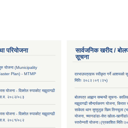
था परियोजना
सार्वजनिक खरीद / बोलप
सूचना
ुरु योजना (Municipality
Master Plan) - MTMP
दरभाउपत्रहरू स्वीकृत गर्ने आशयको 
मितिः २०८२।०९।२५)
कास योजना - दिक्तेल रुपाकोट मझुवागढी
 आ.व. २०८२/०८३
बोलपत्र आह्वान सम्बन्धी सूचना- काल
मझुवागढी सौन्दर्यकरण योजना, किरात 
साकेला थान सुप्तुलुङ खिम तिनचुला (भ
कास योजना - दिक्तेल रुपाकोट मझुवागढी
योजना, च्यानडांडा-सेरा खोला-खानीडा
 आ.व. २०८१/०८२
स्तरोन्नती योजना।(प्रकाशित मिति