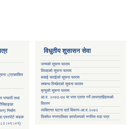
त्र
विधुतीय शुसासन सेवा
जन्मको सूचना फाराम
विवाहको सूचना फाराम
सूचना।(प्रकाशित
बसाई सराईको सूचना फाराम
सम्बन्ध विच्छेदको सूचना फाराम
मृत्युको सूचना फाराम
आ.व. २०७३-७४ मा भत्ता प्राप्त गर्ने लाभग्राहिहरूको
िका भगवती तथा
विवरण
रोसिहङ्छा
व्यक्तिगत घटना दर्ता विवरण-आ.व.२०७२
वन) निर्माण
दिक्तेल नगरपालिका कार्यालयको नगरिक वडा पत्र
ंडा एयरपोर्ट सडक
ः२०८२।०९।०१)