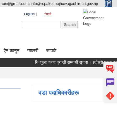
tmun@gmail.com; info@rupakotmajhuwagadhimun.gov.np
English
नेपाली
Search form
Search
ऐन कानुन
ग्यालरी
सम्पर्क
निःशुल्क जग्गा प्राप्ती सम्बन्धी सूचना । (दोस्रो पटक प्रक
वडा पदाधिकारीहरू