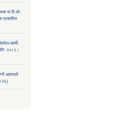
म्बा मा.वि.को
टक प्रकाशित
क्तेल-खार्मी-
मितिः २०८२।
 गर्ने आशयको
८।२६)