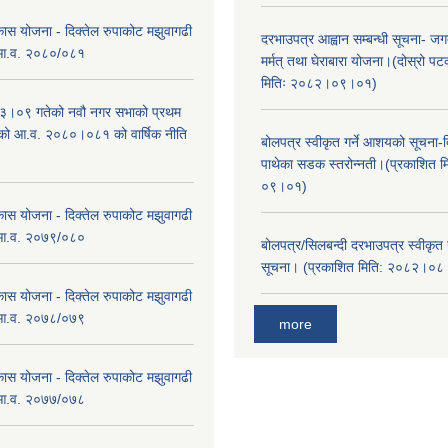
कास योजना - दिक्तेल रुपाकोट मझुवागढी
दरभाउपत्र आह्वान सम्बन्धी सूचना- जगद
 आ.व. २०८०/०८१
मर्मत् तथा घेराबारा योजना।(दोस्रो प
मितिः २०८२।०९।०१)
।०९ गतेको नवौ नगर सभाको प्रथम
एको आ.व. २०८०।०८१ को वार्षिक नीति
बोलपत्र स्वीकृत गर्ने आशयको सूचना-दि
।
पाथेका सडक स्तरोन्नती।(प्रकाशित 
०९।०१)
कास योजना - दिक्तेल रुपाकोट मझुवागढी
 आ.व. २०७९/०८०
बोलपत्र/सिलबन्दी दरभाउपत्र स्वीकृत
सूचना। (प्रकाशित मिति: २०८२।०
कास योजना - दिक्तेल रुपाकोट मझुवागढी
 आ.व. २०७८/०७९
more
कास योजना - दिक्तेल रुपाकोट मझुवागढी
 आ.व. २०७७/०७८