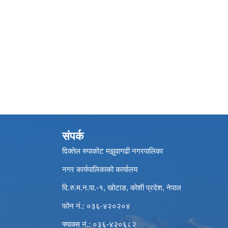
संपर्क
दिक्तेल रुपाकोट मझुवागढी नगरपालिका
नगर कार्यपालिकाको कार्यालय
दि.रु.म.न.पा.-१, खोटाङ, कोशी प्रदेश, नेपाल
फोन नं.: ०३६-४२०२०४
फ्याक्स नं.: ०३६-४२०६८२