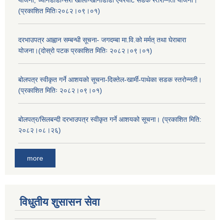
योजना, च्यानडांडा-सेरा खोला-खानीडांडा एयरपोर्ट सडक स्तरोन्नती योजना।
(प्रकाशित मितिः२०८२।०९।०१)
दरभाउपत्र आह्वान सम्बन्धी सूचना- जगदम्बा मा.वि.को मर्मत् तथा घेराबारा
योजना।(दोस्रो पटक प्रकाशित मितिः २०८२।०९।०१)
बोलपत्र स्वीकृत गर्ने आशयको सूचना-दिक्तेल-खार्मी-पाथेका सडक स्तरोन्नती।
(प्रकाशित मितिः २०८२।०९।०१)
बोलपत्र/सिलबन्दी दरभाउपत्र स्वीकृत गर्ने आशयको सूचना। (प्रकाशित मिति:
२०८२।०८।२६)
more
विधुतीय शुसासन सेवा