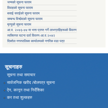
जन्मको सूचना फाराम
विवाहको सूचना फाराम
बसाई सराईको सूचना फाराम
सम्बन्ध विच्छेदको सूचना फाराम
मृत्युको सूचना फाराम
आ.व. २०७३-७४ मा भत्ता प्राप्त गर्ने लाभग्राहिहरूको विवरण
व्यक्तिगत घटना दर्ता विवरण-आ.व.२०७२
दिक्तेल नगरपालिका कार्यालयको नगरिक वडा पत्र
सूचनाहरु
सूचना तथा समाचार
सार्वजनिक खरीद /बोलपत्र सूचना
ऐन, कानून तथा निर्देशिका
कर तथा शुल्कहरु