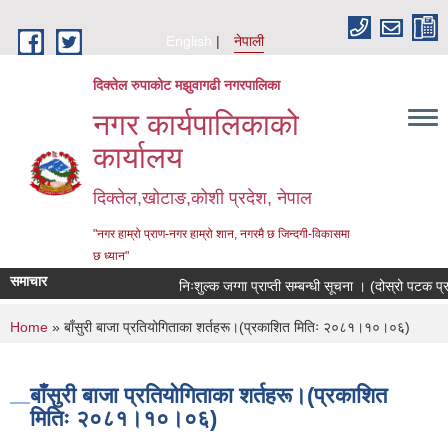
Skip to main content
English
नेपाली
दिक्तेल रुपाकोट मझुवागढी नगरपालिका
नगर कार्यपालिकाको
कार्यालय
दिक्तेल,खोटाङ,कोशी प्रदेश, नेपाल
"नगर हाम्रो प्राण-नगर हाम्रो शान, नगरमै छ जिन्दगी-विकासमा
छ ध्यान"
समाचार
निःशुल्क जग्गा प्राप्ती सम्बन्धी सूचना । (दोस्रो पटक प्र
You are here
Home
» बाँसुरी बाजा प्रतियोगिताका शर्तहरू।(प्रकाशित मितिः २०८१।१०।०६)
बाँसुरी बाजा प्रतियोगिताका शर्तहरू।(प्रकाशित
मितिः २०८१।१०।०६)