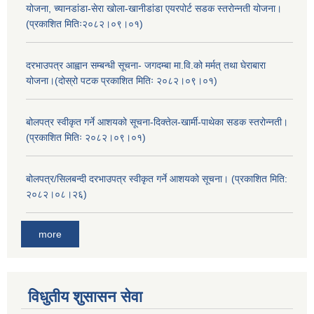
योजना, च्यानडांडा-सेरा खोला-खानीडांडा एयरपोर्ट सडक स्तरोन्नती योजना।
(प्रकाशित मितिः२०८२।०९।०१)
दरभाउपत्र आह्वान सम्बन्धी सूचना- जगदम्बा मा.वि.को मर्मत् तथा घेराबारा
योजना।(दोस्रो पटक प्रकाशित मितिः २०८२।०९।०१)
बोलपत्र स्वीकृत गर्ने आशयको सूचना-दिक्तेल-खार्मी-पाथेका सडक स्तरोन्नती।
(प्रकाशित मितिः २०८२।०९।०१)
बोलपत्र/सिलबन्दी दरभाउपत्र स्वीकृत गर्ने आशयको सूचना। (प्रकाशित मिति:
२०८२।०८।२६)
more
विधुतीय शुसासन सेवा