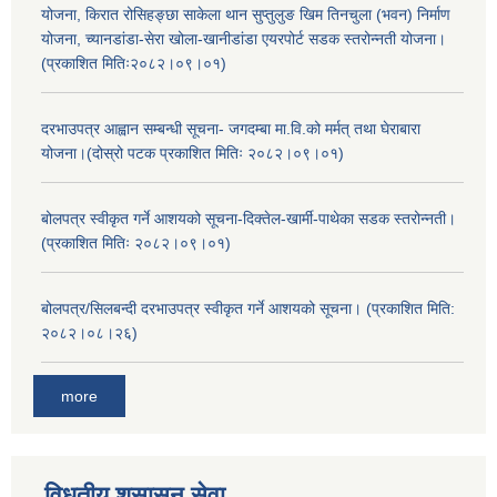
योजना, किरात रोसिहङ्छा साकेला थान सुप्तुलुङ खिम तिनचुला (भवन) निर्माण
योजना, च्यानडांडा-सेरा खोला-खानीडांडा एयरपोर्ट सडक स्तरोन्नती योजना।
(प्रकाशित मितिः२०८२।०९।०१)
दरभाउपत्र आह्वान सम्बन्धी सूचना- जगदम्बा मा.वि.को मर्मत् तथा घेराबारा
योजना।(दोस्रो पटक प्रकाशित मितिः २०८२।०९।०१)
बोलपत्र स्वीकृत गर्ने आशयको सूचना-दिक्तेल-खार्मी-पाथेका सडक स्तरोन्नती।
(प्रकाशित मितिः २०८२।०९।०१)
बोलपत्र/सिलबन्दी दरभाउपत्र स्वीकृत गर्ने आशयको सूचना। (प्रकाशित मिति:
२०८२।०८।२६)
more
विधुतीय शुसासन सेवा