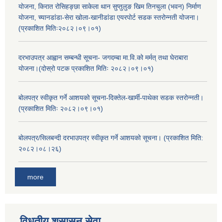
योजना, किरात रोसिहङ्छा साकेला थान सुप्तुलुङ खिम तिनचुला (भवन) निर्माण
योजना, च्यानडांडा-सेरा खोला-खानीडांडा एयरपोर्ट सडक स्तरोन्नती योजना।
(प्रकाशित मितिः२०८२।०९।०१)
दरभाउपत्र आह्वान सम्बन्धी सूचना- जगदम्बा मा.वि.को मर्मत् तथा घेराबारा
योजना।(दोस्रो पटक प्रकाशित मितिः २०८२।०९।०१)
बोलपत्र स्वीकृत गर्ने आशयको सूचना-दिक्तेल-खार्मी-पाथेका सडक स्तरोन्नती।
(प्रकाशित मितिः २०८२।०९।०१)
बोलपत्र/सिलबन्दी दरभाउपत्र स्वीकृत गर्ने आशयको सूचना। (प्रकाशित मिति:
२०८२।०८।२६)
more
विधुतीय शुसासन सेवा