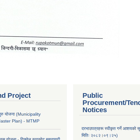
nd Project
Public
Procurement/Ten
Notices
ुरु योजना (Municipality
Master Plan) - MTMP
दरभाउपत्रहरू स्वीकृत गर्ने आशयको 
मितिः २०८२।०९।२५)
कास योजना - दिक्तेल रुपाकोट मझुवागढी