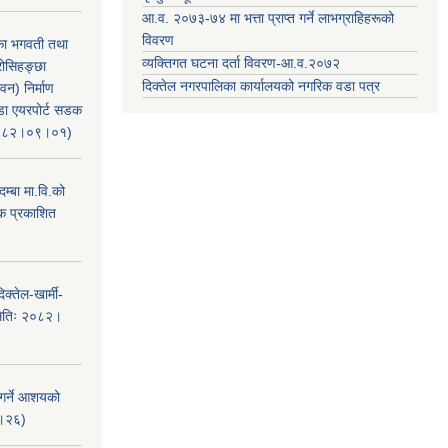
आ.व. २०७३-७४ मा भत्ता प्राप्त गर्ने लाभग्राहिहरूको
विवरण
िका भगवती तथा
व्यक्तिगत घटना दर्ता विवरण-आ.व.२०७२
रोसिहङ्छा
दिक्तेल नगरपालिका कार्यालयको नगरिक वडा पत्र
वन) निर्माण
ंडा एयरपोर्ट सडक
ः२०८२।०९।०१)
म्बा मा.वि.को
टक प्रकाशित
क्तेल-खार्मी-
मितिः २०८२।
 गर्ने आशयको
८।२६)