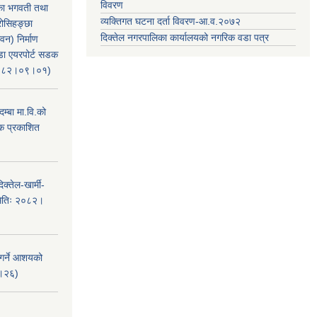
विवरण
िका भगवती तथा
व्यक्तिगत घटना दर्ता विवरण-आ.व.२०७२
रोसिहङ्छा
दिक्तेल नगरपालिका कार्यालयको नगरिक वडा पत्र
वन) निर्माण
ंडा एयरपोर्ट सडक
ः२०८२।०९।०१)
म्बा मा.वि.को
टक प्रकाशित
क्तेल-खार्मी-
मितिः २०८२।
 गर्ने आशयको
८।२६)