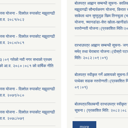
बोलपत्र आह्वान सम्बन्धी सूचना- काल
मझुवागढी सौन्दर्यकरण योजना, किरात 
कास योजना - दिक्तेल रुपाकोट मझुवागढी
साकेला थान सुप्तुलुङ खिम तिनचुला (भ
 आ.व. २०८१/०८२
योजना, च्यानडांडा-सेरा खोला-खानीडा
स्तरोन्नती योजना।(प्रकाशित मिति
कास योजना - दिक्तेल रुपाकोट मझुवागढी
 आ.व. २०८०/०८१
दरभाउपत्र आह्वान सम्बन्धी सूचना- जगद
मर्मत् तथा घेराबारा योजना।(दोस्रो प
मितिः २०८२।०९।०१)
।०९ गतेको नवौ नगर सभाको प्रथम
एको आ.व. २०८०।०८१ को वार्षिक नीति
।
बोलपत्र स्वीकृत गर्ने आशयको सूचना-दि
पाथेका सडक स्तरोन्नती।(प्रकाशित 
०९।०१)
कास योजना - दिक्तेल रुपाकोट मझुवागढी
 आ.व. २०७९/०८०
बोलपत्र/सिलबन्दी दरभाउपत्र स्वीकृत
सूचना। (प्रकाशित मिति: २०८२।०
कास योजना - दिक्तेल रुपाकोट मझुवागढी
 आ.व. २०७८/०७९
more