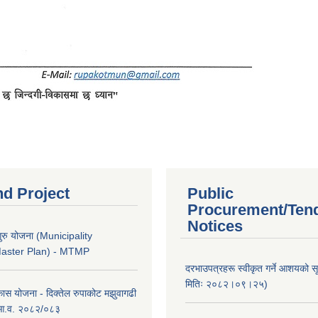
nd Project
Public
Procurement/Ten
Notices
ुरु योजना (Municipality
Master Plan) - MTMP
दरभाउपत्रहरू स्वीकृत गर्ने आशयको 
मितिः २०८२।०९।२५)
कास योजना - दिक्तेल रुपाकोट मझुवागढी
 आ.व. २०८२/०८३