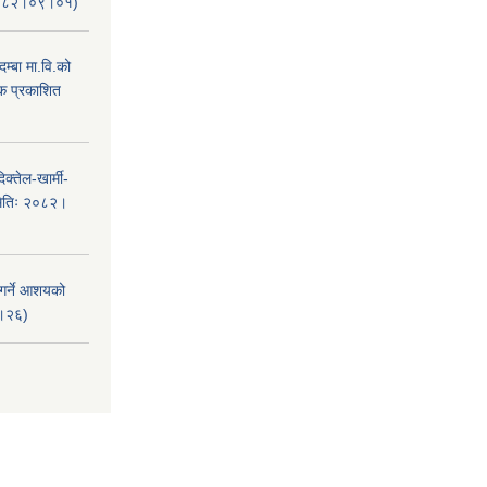
ः२०८२।०९।०१)
म्बा मा.वि.को
टक प्रकाशित
क्तेल-खार्मी-
मितिः २०८२।
 गर्ने आशयको
८।२६)