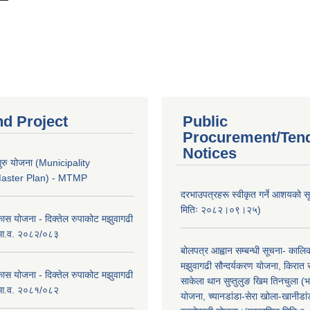
nd Project
Public
Procurement/Ten
Notices
ुरु योजना (Municipality
Master Plan) - MTMP
दरभाउपत्रहरू स्वीकृत गर्ने आशयको 
मितिः २०८२।०९।२५)
कास योजना - दिक्तेल रुपाकोट मझुवागढी
 आ.व. २०८२/०८३
बोलपत्र आह्वान सम्बन्धी सूचना- काल
मझुवागढी सौन्दर्यकरण योजना, किरात 
कास योजना - दिक्तेल रुपाकोट मझुवागढी
साकेला थान सुप्तुलुङ खिम तिनचुला (भ
 आ.व. २०८१/०८२
योजना, च्यानडांडा-सेरा खोला-खानीडा