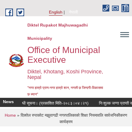
Skip to main content
English
नेपाली
Diktel Rupakot Majhuwagadhi
Municipality
Office of Municipal
Executive
Diktel, Khotang, Koshi Province,
Nepal
"नगर हाम्रो प्राण-नगर हाम्रो शान, नगरमै छ जिन्दगी-विकासमा
छ ध्यान"
News
वाई हुने सम्बन्धी सूचना। (प्रकाशित मिति-२०८३।०४।२१)
निःशुल्क जग्गा प्राप्ती स
You are here
Home
» दिक्तेल रुपाकोट मझुवागढी नगरपालिकाको शिक्षा नियमावलि सार्वजनिकीकरण
कार्यक्रम