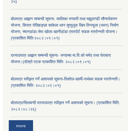
२५)
बोलपत्र आह्वान सम्बन्धी सूचना- कालिका भगवती तथा मझुवागढी सौन्दर्यकरण
योजना, किरात रोसिहङ्छा साकेला थान सुप्तुलुङ खिम तिनचुला (भवन) निर्माण
योजना, च्यानडांडा-सेरा खोला-खानीडांडा एयरपोर्ट सडक स्तरोन्नती योजना।
(प्रकाशित मितिः२०८२।०९।०१)
दरभाउपत्र आह्वान सम्बन्धी सूचना- जगदम्बा मा.वि.को मर्मत् तथा घेराबारा
योजना।(दोस्रो पटक प्रकाशित मितिः २०८२।०९।०१)
बोलपत्र स्वीकृत गर्ने आशयको सूचना-दिक्तेल-खार्मी-पाथेका सडक स्तरोन्नती।
(प्रकाशित मितिः २०८२।०९।०१)
बोलपत्र/सिलबन्दी दरभाउपत्र स्वीकृत गर्ने आशयको सूचना। (प्रकाशित मिति:
२०८२।०८।२६)
more