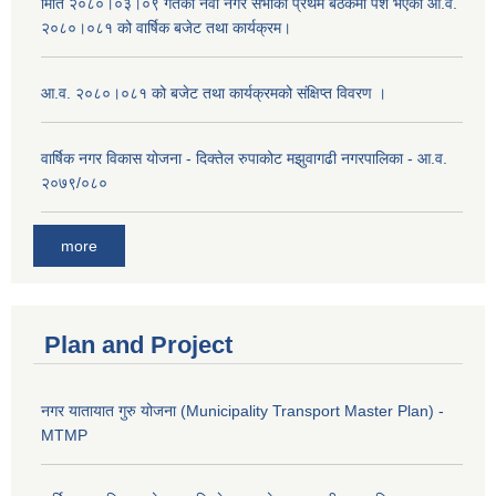
मिति २०८०।०३।०९ गतेको नवौ नगर सभाको प्रथम बैठकमा पेश भएको आ.व.
२०८०।०८१ को वार्षिक बजेट तथा कार्यक्रम।
आ.व. २०८०।०८१ को बजेट तथा कार्यक्रमको संक्षिप्त विवरण ।
वार्षिक नगर विकास योजना - दिक्तेल रुपाकोट मझुवागढी नगरपालिका - आ.व.
२०७९/०८०
more
Plan and Project
नगर यातायात गुरु योजना (Municipality Transport Master Plan) -
MTMP