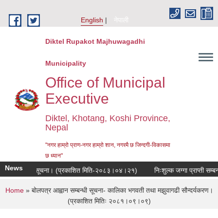
Skip to main content
English
नेपाली
Diktel Rupakot Majhuwagadhi
Municipality
Office of Municipal
Executive
Diktel, Khotang, Koshi Province,
Nepal
"नगर हाम्रो प्राण-नगर हाम्रो शान, नगरमै छ जिन्दगी-विकासमा
छ ध्यान"
News
ुने सम्बन्धी सूचना। (प्रकाशित मिति-२०८३।०४।२१)
निःशुल्क जग्गा प्राप्ती सम्बन्
You are here
Home
» बोलपत्र आह्वान सम्बन्धी सूचना- कालिका भगवती तथा मझुवागढी सौन्दर्यकरण।
(प्रकाशित मितिः २०८१।०९।०९)