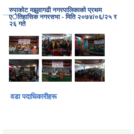
रुपाकाेट मझुवागढी नगरपालिकाकाे प्रथम
एेतिहासिक नगरसभा - मिति २०७४/०६/२५ र
२६ गते
वडा पदाधिकारीहरू