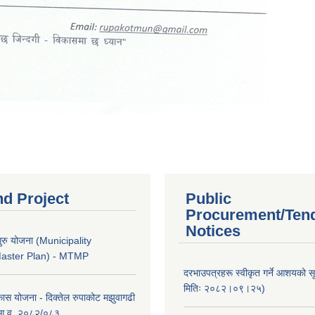
nd Project
Public
Procurement/Ten
Notices
ुरु योजना (Municipality
Master Plan) - MTMP
दरभाउपत्रहरू स्वीकृत गर्ने आशयको 
मितिः २०८२।०९।२५)
कास योजना - दिक्तेल रुपाकोट मझुवागढी
 आ.व. २०८२/०८३