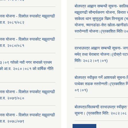
बोलपत्र आह्वान सम्बन्धी सूचना- काल
मझुवागढी सौन्दर्यकरण योजना, किरात 
कास योजना - दिक्तेल रुपाकोट मझुवागढी
साकेला थान सुप्तुलुङ खिम तिनचुला (भ
 आ.व. २०८१/०८२
योजना, च्यानडांडा-सेरा खोला-खानीडा
स्तरोन्नती योजना।(प्रकाशित मिति
कास योजना - दिक्तेल रुपाकोट मझुवागढी
 आ.व. २०८०/०८१
दरभाउपत्र आह्वान सम्बन्धी सूचना- जगद
मर्मत् तथा घेराबारा योजना।(दोस्रो प
मितिः २०८२।०९।०१)
।०९ गतेको नवौ नगर सभाको प्रथम
एको आ.व. २०८०।०८१ को वार्षिक नीति
।
बोलपत्र स्वीकृत गर्ने आशयको सूचना-दि
पाथेका सडक स्तरोन्नती।(प्रकाशित 
०९।०१)
कास योजना - दिक्तेल रुपाकोट मझुवागढी
 आ.व. २०७९/०८०
बोलपत्र/सिलबन्दी दरभाउपत्र स्वीकृत
सूचना। (प्रकाशित मिति: २०८२।०
कास योजना - दिक्तेल रुपाकोट मझुवागढी
 आ.व. २०७८/०७९