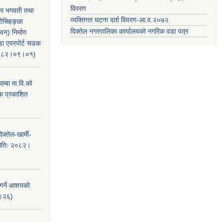
विवरण
िका भगवती तथा
व्यक्तिगत घटना दर्ता विवरण-आ.व.२०७२
रोसिहङ्छा
दिक्तेल नगरपालिका कार्यालयको नगरिक वडा पत्र
वन) निर्माण
ंडा एयरपोर्ट सडक
ः२०८२।०९।०१)
म्बा मा.वि.को
टक प्रकाशित
क्तेल-खार्मी-
मितिः २०८२।
 गर्ने आशयको
८।२६)