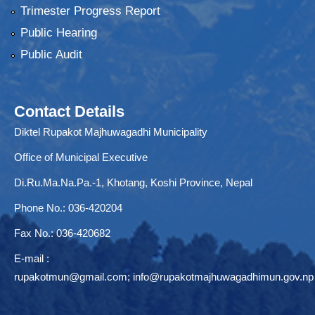
Trimester Progress Report
Public Hearing
Public Audit
Contact Details
Diktel Rupakot Majhuwagadhi Municipality
Office of Municipal Executive
Di.Ru.Ma.Na.Pa.-1, Khotang, Koshi Province, Nepal
Phone No.: 036-420204
Fax No.: 036-420682
E-mail :
rupakotmun@gmail.com
;
info@rupakotmajhuwagadhimun.gov.np