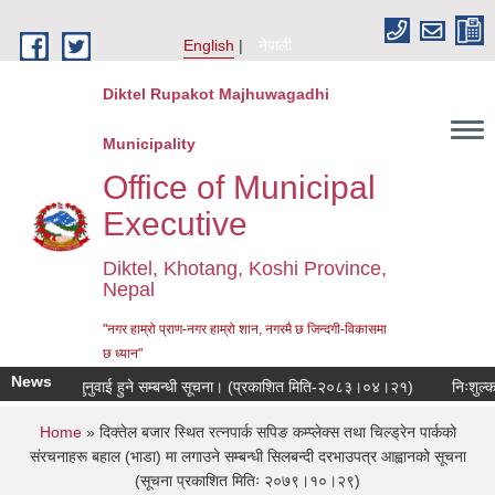
Skip to main content
English
नेपाली
Diktel Rupakot Majhuwagadhi
Municipality
Office of Municipal
Executive
Diktel, Khotang, Koshi Province,
Nepal
"नगर हाम्रो प्राण-नगर हाम्रो शान, नगरमै छ जिन्दगी-विकासमा
छ ध्यान"
News
्वजनिक सुनुवाई हुने सम्बन्धी सूचना। (प्रकाशित मिति-२०८३।०४।२१)
निःशुल्क जग्ग
You are here
Home
» दिक्तेल बजार स्थित रत्नपार्क सपिङ कम्प्लेक्स तथा चिल्ड्रेन पार्कको
संरचनाहरू बहाल (भाडा) मा लगाउने सम्बन्धी सिलबन्दी दरभाउपत्र आह्वानको सूचना
(सूचना प्रकाशित मितिः २०७९।१०।२९)