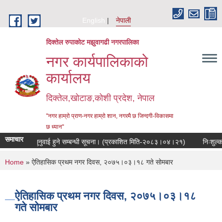
Skip to main content
English
नेपाली
दिक्तेल रुपाकोट मझुवागढी नगरपालिका
नगर कार्यपालिकाको
कार्यालय
दिक्तेल,खोटाङ,कोशी प्रदेश, नेपाल
"नगर हाम्रो प्राण-नगर हाम्रो शान, नगरमै छ जिन्दगी-विकासमा
छ ध्यान"
समाचार
ार्वजनिक सुनुवाई हुने सम्बन्धी सूचना। (प्रकाशित मिति-२०८३।०४।२१)
निःशुल्क जग
You are here
Home
» ऐतिहासिक प्रथम नगर दिवस, २०७५।०३।१८ गते सोमबार
ऐतिहासिक प्रथम नगर दिवस, २०७५।०३।१८
गते सोमबार