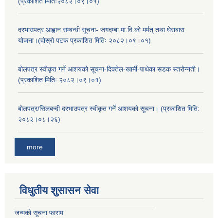
(प्रकाशित मितिः२०८२।०९।०१)
दरभाउपत्र आह्वान सम्बन्धी सूचना- जगदम्बा मा.वि.को मर्मत् तथा घेराबारा
योजना।(दोस्रो पटक प्रकाशित मितिः २०८२।०९।०१)
बोलपत्र स्वीकृत गर्ने आशयको सूचना-दिक्तेल-खार्मी-पाथेका सडक स्तरोन्नती।
(प्रकाशित मितिः २०८२।०९।०१)
बोलपत्र/सिलबन्दी दरभाउपत्र स्वीकृत गर्ने आशयको सूचना। (प्रकाशित मिति:
२०८२।०८।२६)
more
विधुतीय शुसासन सेवा
जन्मको सूचना फाराम