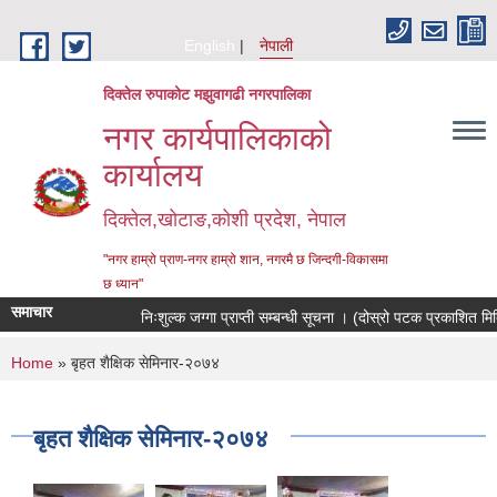
Skip to main content
English
नेपाली
दिक्तेल रुपाकोट मझुवागढी नगरपालिका
नगर कार्यपालिकाको
कार्यालय
दिक्तेल,खोटाङ,कोशी प्रदेश, नेपाल
"नगर हाम्रो प्राण-नगर हाम्रो शान, नगरमै छ जिन्दगी-विकासमा
छ ध्यान"
समाचार
निःशुल्क जग्गा प्राप्ती सम्बन्धी सूचना । (दोस्रो पटक प्रकाशित मि
You are here
Home
» बृहत शैक्षिक सेमिनार-२०७४
बृहत शैक्षिक सेमिनार-२०७४