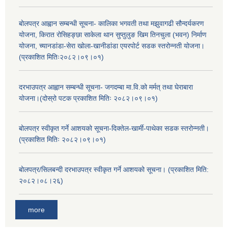
बोलपत्र आह्वान सम्बन्धी सूचना- कालिका भगवती तथा मझुवागढी सौन्दर्यकरण
योजना, किरात रोसिहङ्छा साकेला थान सुप्तुलुङ खिम तिनचुला (भवन) निर्माण
योजना, च्यानडांडा-सेरा खोला-खानीडांडा एयरपोर्ट सडक स्तरोन्नती योजना।
(प्रकाशित मितिः२०८२।०९।०१)
दरभाउपत्र आह्वान सम्बन्धी सूचना- जगदम्बा मा.वि.को मर्मत् तथा घेराबारा
योजना।(दोस्रो पटक प्रकाशित मितिः २०८२।०९।०१)
बोलपत्र स्वीकृत गर्ने आशयको सूचना-दिक्तेल-खार्मी-पाथेका सडक स्तरोन्नती।
(प्रकाशित मितिः २०८२।०९।०१)
बोलपत्र/सिलबन्दी दरभाउपत्र स्वीकृत गर्ने आशयको सूचना। (प्रकाशित मिति:
२०८२।०८।२६)
more