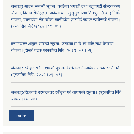
बोलपत्र आह्वान सम्बन्धी सूचना- कालिका भगवती तथा मझुवागढी सौन्दर्यकरण
योजना, किरात रोसिहङ्छा साकेला थान सुप्तुलुङ खिम तिनचुला (भवन) निर्माण
योजना, च्यानडांडा-सेरा खोला-खानीडांडा एयरपोर्ट सडक स्तरोन्नती योजना।
(प्रकाशित मितिः२०८२।०९।०१)
दरभाउपत्र आह्वान सम्बन्धी सूचना- जगदम्बा मा.वि.को मर्मत् तथा घेराबारा
योजना।(दोस्रो पटक प्रकाशित मितिः २०८२।०९।०१)
बोलपत्र स्वीकृत गर्ने आशयको सूचना-दिक्तेल-खार्मी-पाथेका सडक स्तरोन्नती।
(प्रकाशित मितिः २०८२।०९।०१)
बोलपत्र/सिलबन्दी दरभाउपत्र स्वीकृत गर्ने आशयको सूचना। (प्रकाशित मिति:
२०८२।०८।२६)
more