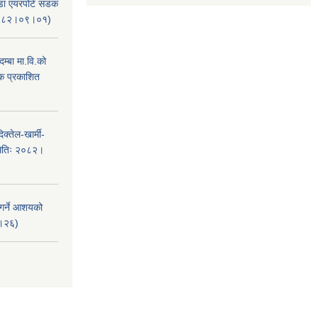
ंडा एयरपोर्ट सडक
ः२०८२।०९।०१)
म्बा मा.वि.को
टक प्रकाशित
क्तेल-खार्मी-
मितिः २०८२।
 गर्ने आशयको
८।२६)