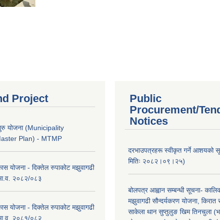
nd Project
Public
Procurement/Ten
Notices
ुरु योजना (Municipality
Master Plan) - MTMP
दरभाउपत्रहरू स्वीकृत गर्ने आशयको 
मितिः २०८२।०९।२५)
कास योजना - दिक्तेल रुपाकोट मझुवागढी
 आ.व. २०८२/०८३
बोलपत्र आह्वान सम्बन्धी सूचना- काल
मझुवागढी सौन्दर्यकरण योजना, किरात 
कास योजना - दिक्तेल रुपाकोट मझुवागढी
साकेला थान सुप्तुलुङ खिम तिनचुला (भ
 आ.व. २०८१/०८२