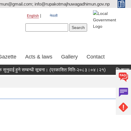
tmun@gmail.com; info@rupakotmajhuwagadhimun.gov.np
English
नेपाली
Search form
Search
Gazette
Acts & laws
Gallery
Contact
ुवाई हुने सम्बन्धी सूचना। (प्रकाशित मिति-२०८३।०४।२१)
निःशुल्क जग्ग